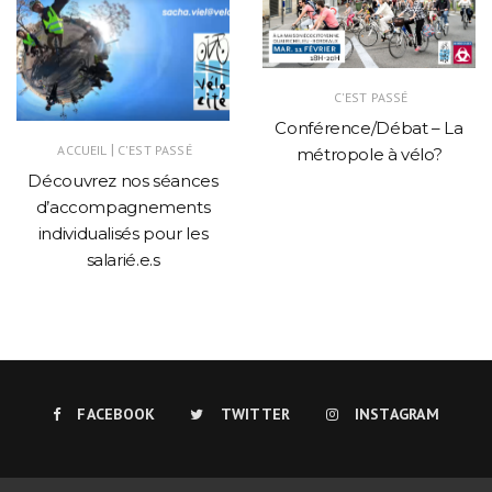
C'EST PASSÉ
Conférence/Débat – La
|
ACCUEIL
C'EST PASSÉ
métropole à vélo?
Découvrez nos séances
d’accompagnements
individualisés pour les
salarié.e.s
FACEBOOK
TWITTER
INSTAGRAM