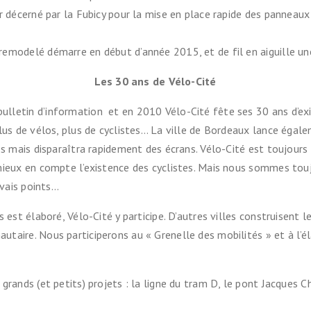
r décerné par la Fubicy pour la mise en place rapide des panneaux 
emodelé démarre en début d’année 2015, et de fil en aiguille une
Les 30 ans de Vélo-Cité
lletin d’information et en 2010 Vélo-Cité fête ses 30 ans d’exis
lus de vélos, plus de cyclistes… La ville de Bordeaux lance égale
cès mais disparaîtra rapidement des écrans. Vélo-Cité est toujou
mieux en compte l’existence des cyclistes. Mais nous sommes tou
uvais points…
is est élaboré, Vélo-Cité y participe. D’autres villes construise
aire. Nous participerons au « Grenelle des mobilités » et à l’él
grands (et petits) projets : la ligne du tram D, le pont Jacques