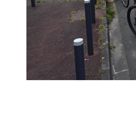
Indemnité ki
(IKV)
Contre le vo
Prendre le tr
Cartes & Pl
Liste des vél
partenaires
Entretenir s
Se balader