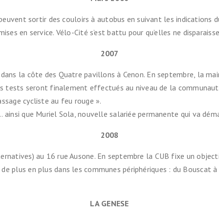
s peuvent sortir des couloirs à autobus en suivant les indications
ises en service. Vélo-Cité s’est battu pour qu’elles ne disparaiss
2007
 dans la côte des Quatre pavillons à Cenon. En septembre, la mai
 Ces tests seront finalement effectués au niveau de la communau
ssage cycliste au feu rouge ».
… ainsi que Muriel Sola, nouvelle salariée permanente qui va déma
2008
ternatives) au 16 rue Ausone. En septembre la CUB fixe un obje
de plus en plus dans les communes périphériques : du Bouscat à 
LA GENESE