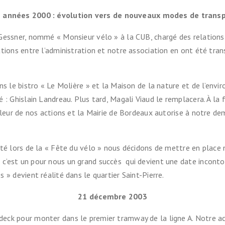
 années 2000 : évolution vers de nouveaux modes de trans
essner, nommé « Monsieur vélo » à la CUB, chargé des relations en
ations entre l’administration et notre association en ont été tr
ons le bistro « Le Molière » et la Maison de la nature et de l’e
: Ghislain Landreau. Plus tard, Magali Viaud le remplacera. À la f
aleur de nos actions et la Mairie de Bordeaux autorise à notre de
nté lors de la « Fête du vélo » nous décidons de mettre en place
’est un pour nous un grand succès qui devient une date incontou
» devient réalité dans le quartier Saint-Pierre.
21 décembre 2003
ck pour monter dans le premier tramway de la ligne A. Notre act