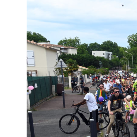
Assemblée Générale du 31
Pour signaler un problème : la
mars 2026, au Marché des
cyclofiche !
Douves, Bordeaux
Nos partenaires
Statuts et rapports d’activité
Vélo pratique
Aides pour l’
vélo à Borde
Prêt de vélo
Conseils aux 
débutants (o
Se garer
Louer ou emp