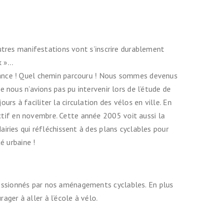
autres manifestations vont s’inscrire durablement
ix »…
France ! Quel chemin parcouru ! Nous sommes devenus
 nous n’avions pas pu intervenir lors de l’étude de
s à faciliter la circulation des vélos en ville. En
tif en novembre. Cette année 2005 voit aussi la
iries qui réfléchissent à des plans cyclables pour
 urbaine !
ressionnés par nos aménagements cyclables. En plus
ger à aller à l’école à vélo.