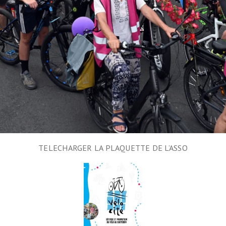
lométrique vélo
l
ain avec son vélo
ans
ocistes
on vélo
TELECHARGER LA PLAQUETTE DE L’ASSO