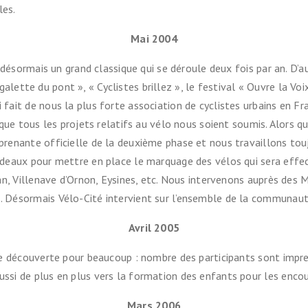
les.
Mai 2004
 désormais un grand classique qui se déroule deux fois par an. D’
 galette du pont », « Cyclistes brillez », le festival « Ouvre la Vo
fait de nous la plus forte association de cyclistes urbains en 
ue tous les projets relatifs au vélo nous soient soumis. Alors que
nante officielle de la deuxième phase et nous travaillons toujour
deaux pour mettre en place le marquage des vélos qui sera effec
n, Villenave d’Ornon, Eysines, etc. Nous intervenons auprès des Ma
Désormais Vélo-Cité intervient sur l’ensemble de la communauté
Avril 2005
ne découverte pour beaucoup : nombre des participants sont imp
i de plus en plus vers la formation des enfants pour les encoura
Mars 2006