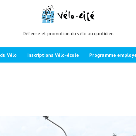
Défense et promotion du vélo au quotidien
du Vélo
Inscriptions Vélo-école
Programme employeu
amme de l’atelier
Inscrivez-vous directement ici
Nos partenaires et cli
echniques
La démarche
Brevet Initiateur Mobilité Vélo
Vélo-Cité : partenaire
(IMV)
Employeurs Vélo”
nes du projet
Plaidoyer “La métropole à
vélo”
Remise en selle
e Bicycode
Signer la page de soutien
Scolaires
 vélo par TBM
Les candidat.e.s engagé.e.s