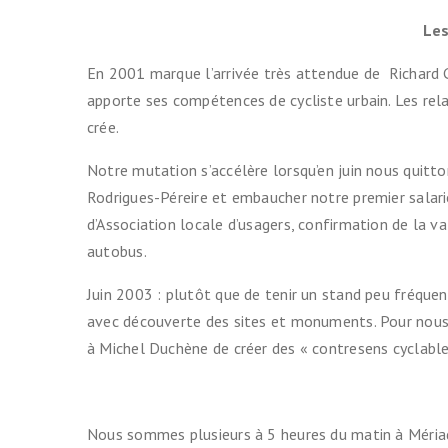
Les
En 2001 marque l’arrivée très attendue de Richard G
apporte ses compétences de cycliste urbain. Les rel
crée.
Notre mutation s’accélère lorsqu’en juin nous quitt
Rodrigues-Péreire et embaucher notre premier salarié 
d’Association locale d’usagers, confirmation de la v
autobus.
Juin 2003 : plutôt que de tenir un stand peu fréque
avec découverte des sites et monuments. Pour nous c
à Michel Duchène de créer des « contresens cyclables 
Nous sommes plusieurs à 5 heures du matin à Mériade