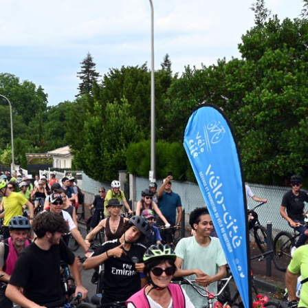
Ils nous soutiennent
Analyse de campagne
Bilan d’étape du Plaidoyer
2020>2025
achat de votre
aux Métropole !
 par TBM
cyclistes
u non)
runter un vélo