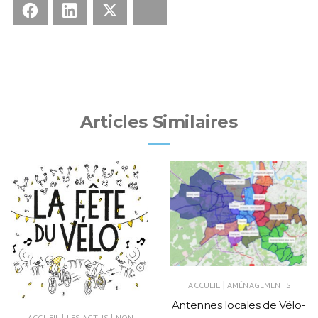
Facebook
LinkedIn
X
Bluesky
Articles Similaires
|
ACCUEIL
AMÉNAGEMENTS
Antennes locales de Vélo-
|
|
ACCUEIL
LES ACTUS
NON