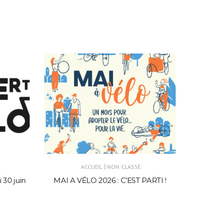
|
ACCUEIL
NON CLASSÉ
 30 juin
MAI A VÉLO 2026 : C’EST PARTI !
AC
Vene