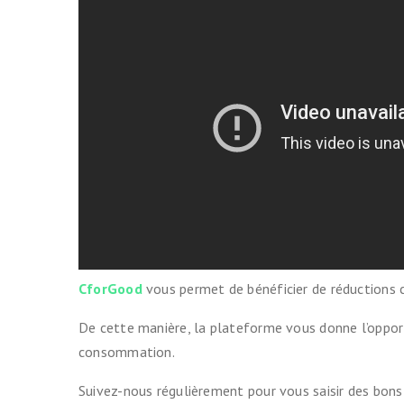
Indemnité ki
(IKV)
Contre le vo
Prendre le tr
Cartes & Pl
Liste des vél
partenaires
Entretenir s
CforGood
vous permet de bénéficier de réductions 
Se balader
De cette manière, la plateforme vous donne l’opport
consommation.
Suivez-nous régulièrement pour vous saisir des bons