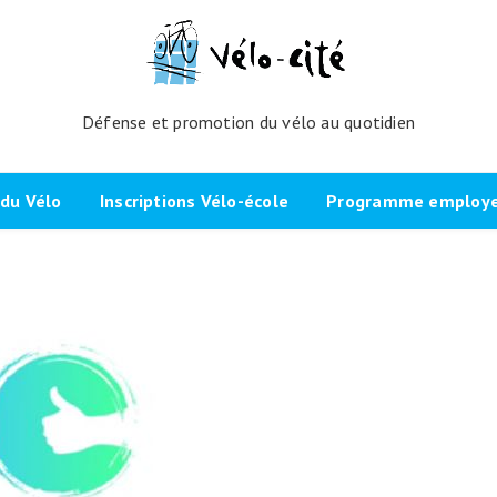
Défense et promotion du vélo au quotidien
du Vélo
Inscriptions Vélo-école
Programme employeu
amme de l’atelier
Inscrivez-vous directement ici
Nos partenaires et cli
echniques
La démarche
Brevet Initiateur Mobilité Vélo
Vélo-Cité : partenaire
(IMV)
Employeurs Vélo”
nes du projet
Plaidoyer “La métropole à
vélo”
Remise en selle
e Bicycode
Signer la page de soutien
Scolaires
 vélo par TBM
Les candidat.e.s engagé.e.s