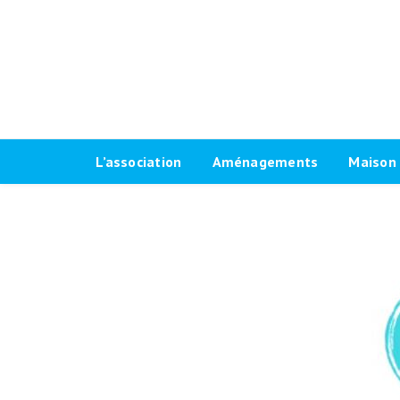
L’association
Aménagements
Maison 
Historique
Plaidoyer 2026-2032
Le progr
Antennes locales
Plaidoyer 2020-2026
Fiches t
Agenda Vélo-Cité Bordeaux
Formations aménagements
Les raci
cyclables
Bulletin
Marquag
Pour une grande vélorue
Conseil d’administration
Prêt de
bordelaise