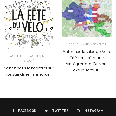
|
ACCUEIL
AMÉNAGEMENTS
Antennes locales de Vélo-
|
|
ACCUEIL
LES ACTUS
NON
Cité : en créer une,
CLASSÉ
s’intégrer, etc. On vous
Venez nous rencontrer sur
explique tout…
nos stands en mai et juin…
FACEBOOK
TWITTER
INSTAGRAM