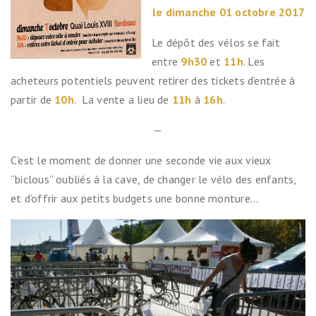
le dimanche
01
octobre 2017
Le dépôt des vélos se fait
entre
9h30
et
11h
. Les
acheteurs potentiels peuvent retirer des tickets d’entrée à
partir de
10h
. La vente a lieu de
11h
à
16h
.
—
C’est le moment de donner une seconde vie aux vieux
“biclous” oubliés à la cave, de changer le vélo des enfants,
et d’offrir aux petits budgets une bonne monture…