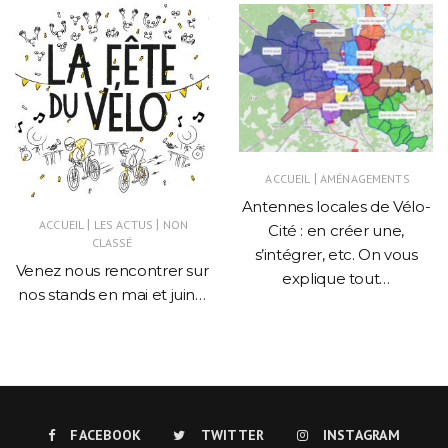
|
ACCUEIL
AMÉNAGEMENTS
Antennes locales de Vélo-
|
|
ACCUEIL
LES ACTUS
NON
Cité : en créer une,
CLASSÉ
s’intégrer, etc. On vous
Venez nous rencontrer sur
explique tout…
nos stands en mai et juin…
FACEBOOK
TWITTER
INSTAGRAM