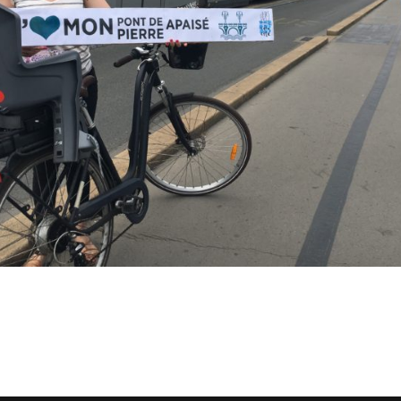
Ils nous soutiennent
Analyse de campagne
Bilan d’étape du Plaidoyer
2020>2025
achat de votre
aux Métropole !
 par TBM
cyclistes
u non)
runter un vélo