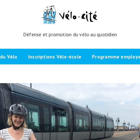
Défense et promotion du vélo au quotidien
du Vélo
Inscriptions Vélo-école
Programme employeu
amme de l’atelier
Inscrivez-vous directement ici
Nos partenaires et cli
echniques
La démarche
Brevet Initiateur Mobilité Vélo
Vélo-Cité : partenaire
(IMV)
Employeurs Vélo”
nes du projet
Plaidoyer “La métropole à
vélo”
Remise en selle
e Bicycode
Signer la page de soutien
Scolaires
 vélo par TBM
Les candidat.e.s engagé.e.s