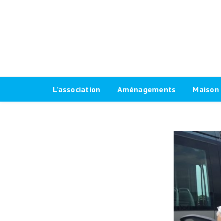
L’association
Aménagements
Maison 
Historique
Plaidoyer 2026-2032
Le progr
Antennes locales
Plaidoyer 2020-2026
Fiches t
Agenda Vélo-Cité Bordeaux
Formations aménagements
Les raci
cyclables
Bulletin
Marquag
Pour une grande vélorue
Conseil d’administration
Prêt de
bordelaise