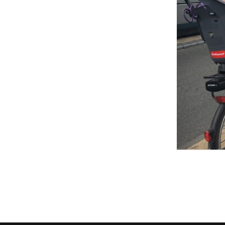
Assemblée Générale du 31
Pour signaler un problème : la
mars 2026, au Marché des
cyclofiche !
Douves, Bordeaux
Nos partenaires
Statuts et rapports d’activité
Vélo pratique
Aides pour l’
vélo à Borde
Prêt de vélo
Conseils aux 
débutants (o
Se garer
Louer ou emp