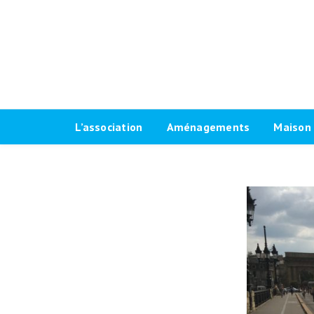
L’association
Aménagements
Maison 
Historique
Plaidoyer 2026-2032
Le progr
Antennes locales
Plaidoyer 2020-2026
Fiches t
Agenda Vélo-Cité Bordeaux
Formations aménagements
Les raci
cyclables
Bulletin
Marquag
Pour une grande vélorue
Conseil d’administration
Prêt de
bordelaise