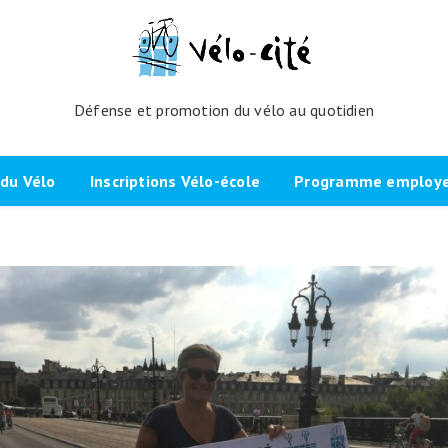
Défense et promotion du vélo au quotidien
du Vélo
Inscriptions Vélo-école
Programme employeu
amme de l’atelier
Inscrivez-vous directement ici
Nos partenaires et cli
echniques
La démarche
Brevet Initiateur Mobilité Vélo
Vélo-Cité : partenaire
(IMV)
Employeurs Vélo”
nes du projet
Plaidoyer “La métropole à
vélo”
Remise en selle
e Bicycode
Signer la page de soutien
Scolaires
 vélo par TBM
Les candidat.e.s engagé.e.s