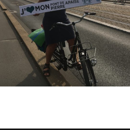
Ils nous soutiennent
Analyse de campagne
Bilan d’étape du Plaidoyer
2020>2025
achat de votre
aux Métropole !
 par TBM
cyclistes
u non)
runter un vélo