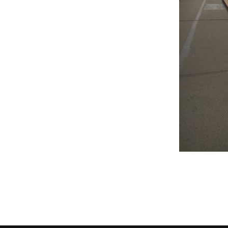
Assemblée Générale du 31
Pour signaler un problème : la
mars 2026, au Marché des
cyclofiche !
Douves, Bordeaux
Nos partenaires
Statuts et rapports d’activité
Vélo pratique
Aides pour l’
vélo à Borde
Prêt de vélo
Conseils aux 
débutants (o
Se garer
Louer ou emp