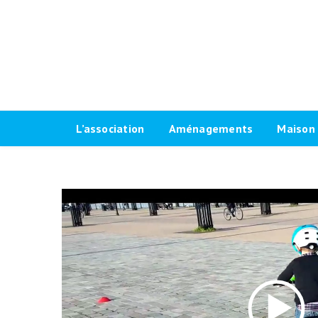
L’association
Aménagements
Maison 
Historique
Plaidoyer 2026-2032
Le progr
Antennes locales
Plaidoyer 2020-2026
Fiches t
Agenda Vélo-Cité Bordeaux
Formations aménagements
Les raci
cyclables
Bulletin
Marquag
Pour une grande vélorue
Conseil d’administration
Prêt de
bordelaise