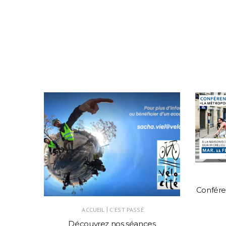
ux
Confére
|
ACCUEIL
C'EST PASSÉ
Découvrez nos séances