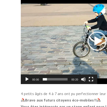
Lecteur
Indemnité ki
vidéo
(IKV)
Contre le vo
Prendre le tr
Cartes & Pl
Liste des vél
partenaires
Entretenir s
Se balader
00:00
00:20
4 petits âgés de 4 à 7 ans ont pu perfectionner leur 
Bravo aux futurs citoyens éco-mobiles!!
Vous êtes intéressés par un stage enfant pour l