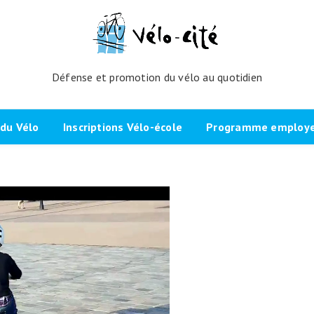
Défense et promotion du vélo au quotidien
du Vélo
Inscriptions Vélo-école
Programme employeu
amme de l’atelier
Inscrivez-vous directement ici
Nos partenaires et cli
echniques
La démarche
Brevet Initiateur Mobilité Vélo
Vélo-Cité : partenaire
(IMV)
Employeurs Vélo”
nes du projet
Plaidoyer “La métropole à
vélo”
Remise en selle
e Bicycode
Signer la page de soutien
Scolaires
 vélo par TBM
Les candidat.e.s engagé.e.s