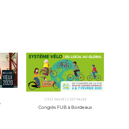
|
C'EST PASSÉ
C'EST PASSÉ
0
Congrès FUB à Bordeaux
D