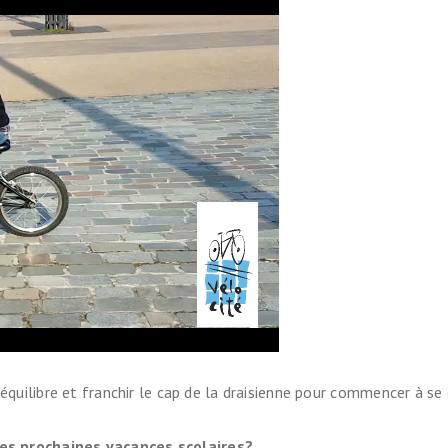
lométrique vélo
l
ain avec son vélo
ans
ocistes
on vélo
équilibre et franchir le cap de la draisienne pour commencer à se 
es prochaines vacances scolaires?