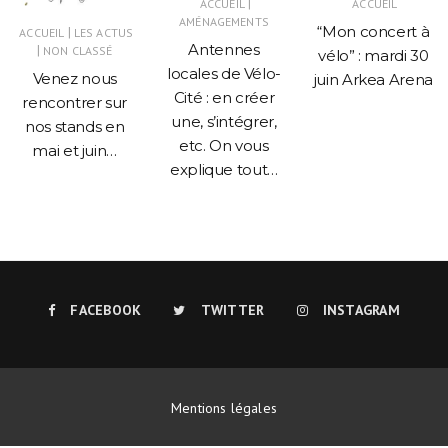
|
ACCUEIL
ACCUEIL
AMÉNAGEMENTS
“Mon concert à
|
ACCUEIL
LES ACTUS
Antennes
|
NON CLASSÉ
vélo” : mardi 30
locales de Vélo-
Venez nous
juin Arkea Arena
Cité : en créer
rencontrer sur
une, s’intégrer,
nos stands en
etc. On vous
mai et juin…
explique tout…
FACEBOOK
TWITTER
INSTAGRAM
Mentions légales