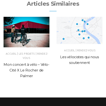
Articles Similaires
|
ACCUEIL
RENDEZ-VOUS
|
|
ACCUEIL
LES PROJETS
RENDEZ-
Les vélocistes qui nous
VOUS
soutiennent
Mon concert à vélo – Vélo-
Cité X Le Rocher de
Palmer