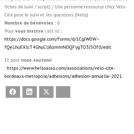
fiches de suivi / script
)
/ Une personne ressource chez Vélo-
Cité pour le suivi et les questions (Nelly)
Nombre de bénévoles
: 6
Pour
vous inscrire
c’est ici :
https://docs.google.com/forms/d/1CgJW0W–
fQeLhuEKlcT4GhuCU6zmmNDQFygTO3J5Of0/edit
Et pour
nous soutenir
:
https://www.helloasso.com/associations/velo-cite-
bordeaux-metropole/adhesions/adhesion-annuelle-2021
Facebook
LinkedIn
X
Bluesky