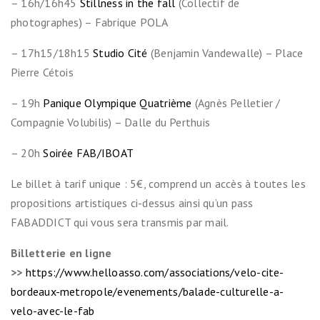
– 16h/16h45
Stillness in the fall
(Collectif de
photographes) – Fabrique POLA
– 17h15/18h15
Studio Cité
(Benjamin Vandewalle) – Place
Pierre Cétois
– 19h
Panique Olympique Quatrième
(Agnès Pelletier /
Compagnie Volubilis) – Dalle du Perthuis
– 20h
Soirée FAB/IBOAT
Le billet à tarif unique : 5€, comprend un accès à toutes les
propositions artistiques ci-dessus ainsi qu’un pass
FABADDICT qui vous sera transmis par mail.
Billetterie en ligne
>>
https://www.helloasso.com/associations/velo-cite-
bordeaux-metropole/evenements/balade-culturelle-a-
velo-avec-le-fab