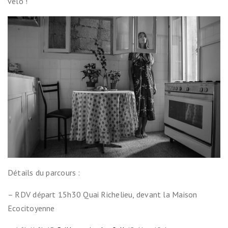
vélo !
Détails du parcours :
– RDV départ 15h30 Quai Richelieu, devant la Maison
Ecocitoyenne