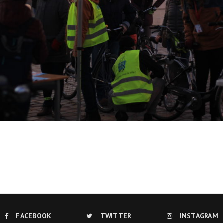
Ils nous soutiennent
Analyse de campagne
Bilan d’étape du Plaidoyer
2020>2025
achat de votre
aux Métropole !
 par TBM
cyclistes
u non)
runter un vélo
FACEBOOK
TWITTER
INSTAGRAM