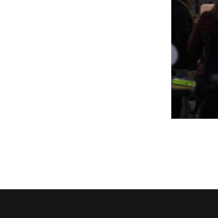
Assemblée Générale du 31
Pour signaler un problème : la
mars 2026, au Marché des
cyclofiche !
Douves, Bordeaux
Nos partenaires
Statuts et rapports d’activité
Vélo pratique
Aides pour l’
vélo à Borde
Prêt de vélo
Conseils aux 
débutants (o
Se garer
Louer ou emp