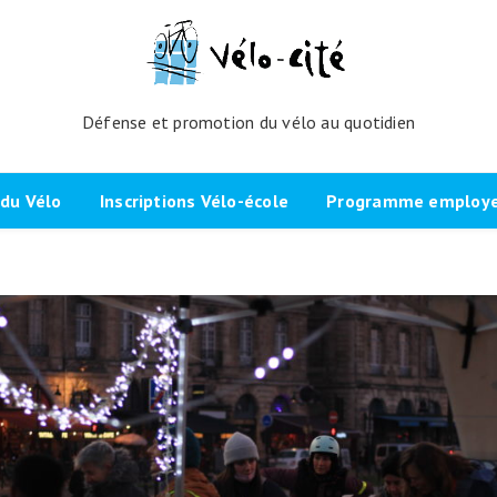
Défense et promotion du vélo au quotidien
du Vélo
Inscriptions Vélo-école
Programme employeu
amme de l’atelier
Inscrivez-vous directement ici
Nos partenaires et cli
echniques
La démarche
Brevet Initiateur Mobilité Vélo
Vélo-Cité : partenaire
(IMV)
Employeurs Vélo”
nes du projet
Plaidoyer “La métropole à
vélo”
Remise en selle
e Bicycode
Signer la page de soutien
Scolaires
 vélo par TBM
Les candidat.e.s engagé.e.s