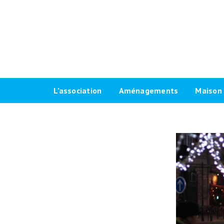
L’association
Aménagements
Maison 
Historique
Plaidoyer 2026-2032
Le progr
Antennes locales
Plaidoyer 2020-2026
Fiches t
Agenda Vélo-Cité Bordeaux
Formations aménagements
Les raci
cyclables
Bulletin
Marquag
Pour une grande vélorue
Conseil d’administration
Prêt de
bordelaise