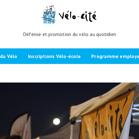
Défense et promotion du vélo au quotidien
du Vélo
Inscriptions Vélo-école
Programme employeu
amme de l’atelier
Inscrivez-vous directement ici
Nos partenaires et cli
echniques
La démarche
Brevet Initiateur Mobilité Vélo
Vélo-Cité : partenaire
(IMV)
Employeurs Vélo”
nes du projet
Plaidoyer “La métropole à
vélo”
Remise en selle
e Bicycode
Signer la page de soutien
Scolaires
 vélo par TBM
Les candidat.e.s engagé.e.s