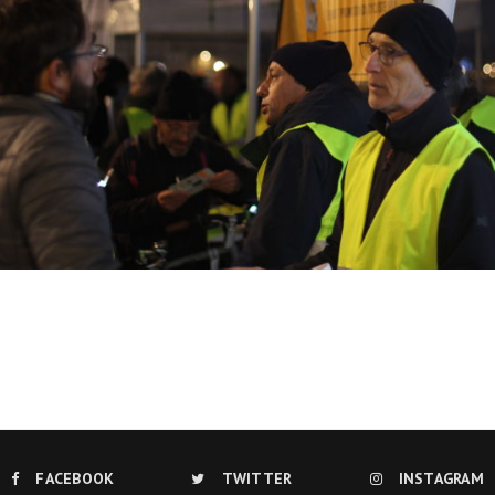
Ils nous soutiennent
Analyse de campagne
Bilan d’étape du Plaidoyer
2020>2025
achat de votre
aux Métropole !
 par TBM
cyclistes
u non)
runter un vélo
FACEBOOK
TWITTER
INSTAGRAM