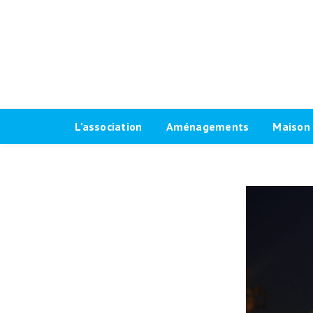
L’association
Aménagements
Maison 
Historique
Plaidoyer 2026-2032
Le progr
Antennes locales
Plaidoyer 2020-2026
Fiches t
Agenda Vélo-Cité Bordeaux
Formations aménagements
Les raci
cyclables
Bulletin
Marquag
Pour une grande vélorue
Conseil d’administration
Prêt de
bordelaise