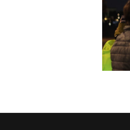
Assemblée Générale du 31
Pour signaler un problème : la
mars 2026, au Marché des
cyclofiche !
Douves, Bordeaux
Nos partenaires
Statuts et rapports d’activité
Vélo pratique
Aides pour l’
vélo à Borde
Prêt de vélo
Conseils aux 
débutants (o
Se garer
Louer ou emp