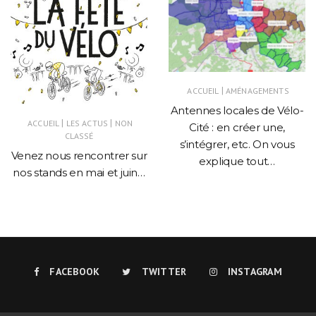
|
ACCUEIL
AMÉNAGEMENTS
Antennes locales de Vélo-
|
|
ACCUEIL
LES ACTUS
NON
Cité : en créer une,
CLASSÉ
s’intégrer, etc. On vous
Venez nous rencontrer sur
explique tout…
nos stands en mai et juin…
FACEBOOK
TWITTER
INSTAGRAM