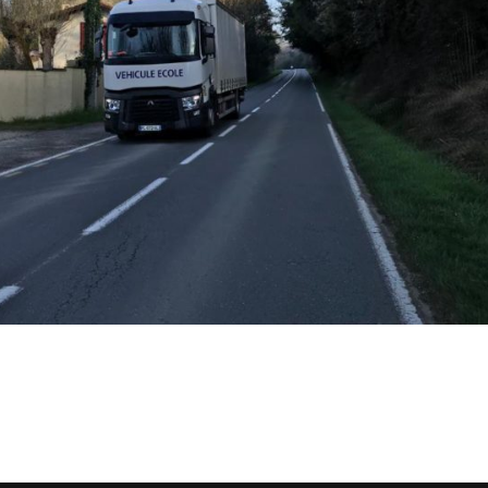
Ils nous soutiennent
Analyse de campagne
Bilan d’étape du Plaidoyer
2020>2025
achat de votre
aux Métropole !
 par TBM
cyclistes
u non)
runter un vélo