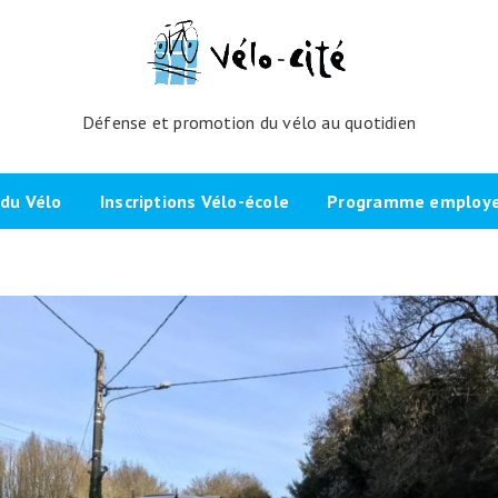
Défense et promotion du vélo au quotidien
du Vélo
Inscriptions Vélo-école
Programme employeu
amme de l’atelier
Inscrivez-vous directement ici
Nos partenaires et cli
echniques
La démarche
Brevet Initiateur Mobilité Vélo
Vélo-Cité : partenaire
(IMV)
Employeurs Vélo”
nes du projet
Plaidoyer “La métropole à
vélo”
Remise en selle
e Bicycode
Signer la page de soutien
Scolaires
 vélo par TBM
Les candidat.e.s engagé.e.s