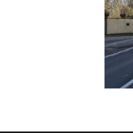
Assemblée Générale du 31
Pour signaler un problème : la
mars 2026, au Marché des
cyclofiche !
Douves, Bordeaux
Nos partenaires
Statuts et rapports d’activité
Vélo pratique
Aides pour l’
vélo à Borde
Prêt de vélo
Conseils aux 
débutants (o
Se garer
Louer ou emp