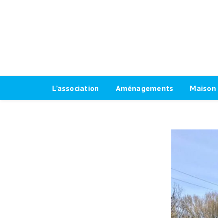
L’association
Aménagements
Maison 
Historique
Plaidoyer 2026-2032
Le progr
Antennes locales
Plaidoyer 2020-2026
Fiches t
Agenda Vélo-Cité Bordeaux
Formations aménagements
Les raci
cyclables
Bulletin
Marquag
Pour une grande vélorue
Conseil d’administration
Prêt de
bordelaise