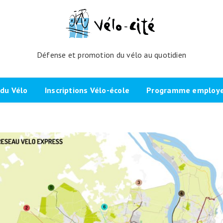
Défense et promotion du vélo au quotidien
du Vélo
Inscriptions Vélo-école
Programme employeu
amme de l’atelier
Inscrivez-vous directement ici
Nos partenaires et cli
echniques
La démarche
Brevet Initiateur Mobilité Vélo
Vélo-Cité : partenaire
(IMV)
Employeurs Vélo”
nes du projet
Plaidoyer “La métropole à
vélo”
Remise en selle
e Bicycode
Signer la page de soutien
Scolaires
 vélo par TBM
Les candidat.e.s engagé.e.s