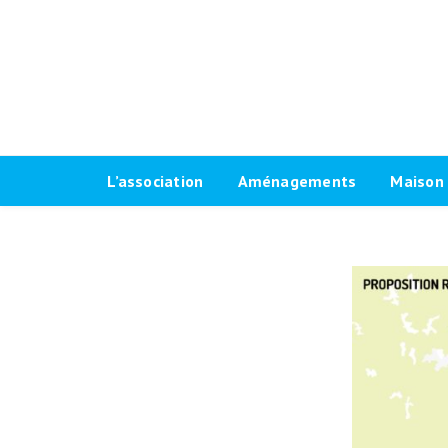
L’association
Aménagements
Maison 
Historique
Plaidoyer 2026-2032
Le progr
Antennes locales
Plaidoyer 2020-2026
Fiches t
Agenda Vélo-Cité Bordeaux
Formations aménagements
Les raci
cyclables
Bulletin
Marquag
Pour une grande vélorue
Conseil d’administration
Prêt de
bordelaise