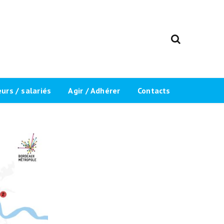
rs / salariés
Agir / Adhérer
Contacts
ents
Adhérer / Réadhérer
 du “Label
Inscription newsletter
Devenir bénévole
Inscript
Recrutement
Mentions légales