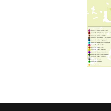
Assemblée Générale du 31
Pour signaler un problème : la
mars 2026, au Marché des
cyclofiche !
Douves, Bordeaux
Nos partenaires
Statuts et rapports d’activité
Vélo pratique
Aides pour l’
vélo à Borde
Prêt de vélo
Conseils aux 
débutants (o
Se garer
Louer ou emp