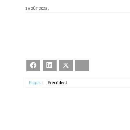
Indemnité ki
1 AOÛT 2023
(IKV)
Contre le vo
Prendre le tr
Cartes & Pl
Liste des vél
Facebook
LinkedIn
X
Bluesky
partenaires
Pages :
Précédent
Entretenir s
Se balader