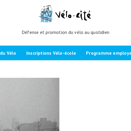
Défense et promotion du vélo au quotidien
du Vélo
Inscriptions Vélo-école
Programme employeu
amme de l’atelier
Inscrivez-vous directement ici
Nos partenaires et cli
echniques
La démarche
Brevet Initiateur Mobilité Vélo
Vélo-Cité : partenaire
(IMV)
Employeurs Vélo”
nes du projet
Plaidoyer “La métropole à
vélo”
Remise en selle
e Bicycode
Signer la page de soutien
Scolaires
 vélo par TBM
Les candidat.e.s engagé.e.s