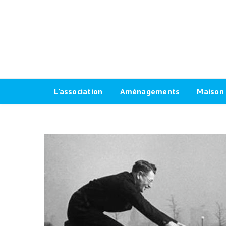
L’association
Aménagements
Maison 
Historique
Plaidoyer 2026-2032
Le progr
Antennes locales
Plaidoyer 2020-2026
Fiches t
Agenda Vélo-Cité Bordeaux
Formations aménagements
Les raci
cyclables
Bulletin
Marquag
Pour une grande vélorue
Conseil d’administration
Prêt de
bordelaise