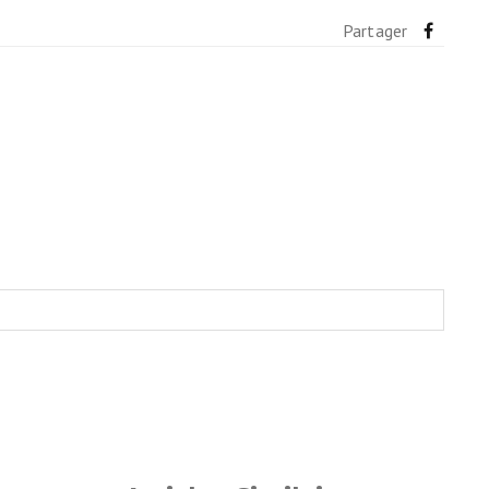
lométrique vélo
Partager
l
ain avec son vélo
ans
ocistes
on vélo