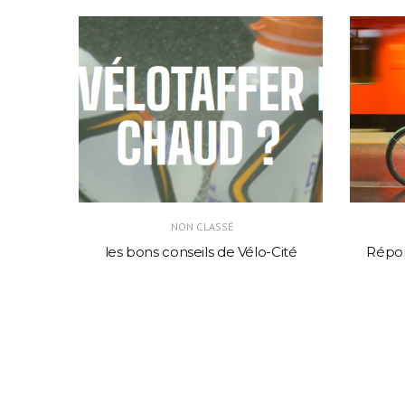
NON CLASSÉ
 le
les bons conseils de Vélo-Cité
Répon
outière