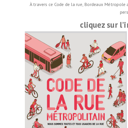
À travers ce Code de la rue, Bordeaux Métropole a
pers
cliquez sur l