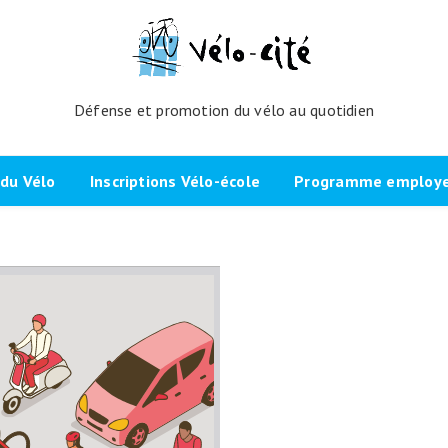
Défense et promotion du vélo au quotidien
du Vélo
Inscriptions Vélo-école
Programme employeu
amme de l’atelier
Inscrivez-vous directement ici
Nos partenaires et cli
echniques
La démarche
Brevet Initiateur Mobilité Vélo
Vélo-Cité : partenaire
(IMV)
Employeurs Vélo”
nes du projet
Plaidoyer “La métropole à
vélo”
Remise en selle
e Bicycode
Signer la page de soutien
Scolaires
 vélo par TBM
Les candidat.e.s engagé.e.s