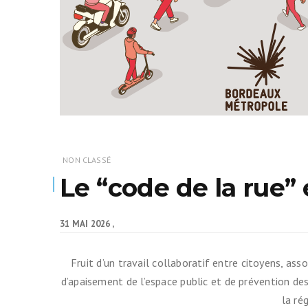
Indemnité ki
(IKV)
Contre le vo
Prendre le tr
Cartes & Pl
Liste des vél
NON CLASSÉ
partenaires
Le “code de la rue” 
Entretenir s
31 MAI 2026
Se balader
Fruit d’un travail collaboratif entre citoyens, a
d’apaisement de l’espace public et de prévention d
la ré