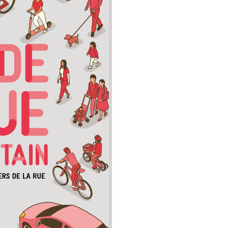
Ils nous soutiennent
Analyse de campagne
Bilan d’étape du Plaidoyer
2020>2025
achat de votre
aux Métropole !
 par TBM
cyclistes
u non)
runter un vélo