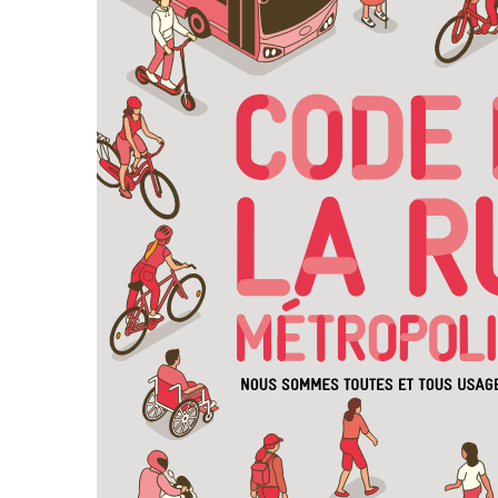
Assemblée Générale du 31
Pour signaler un problème : la
mars 2026, au Marché des
cyclofiche !
Douves, Bordeaux
Nos partenaires
Statuts et rapports d’activité
Vélo pratique
Aides pour l’
vélo à Borde
Prêt de vélo
Conseils aux 
débutants (o
Se garer
Louer ou emp