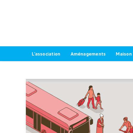
L’association
Aménagements
Maison 
Historique
Plaidoyer 2026-2032
Le progr
Antennes locales
Plaidoyer 2020-2026
Fiches t
Agenda Vélo-Cité Bordeaux
Formations aménagements
Les raci
cyclables
Bulletin
Marquag
Pour une grande vélorue
Conseil d’administration
Prêt de
bordelaise