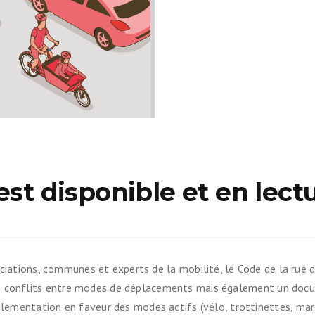
lométrique vélo
l
ain avec son vélo
ans
ocistes
est disponible et en lectu
on vélo
ssociations, communes et experts de la mobilité, le Code de la ru
es conflits entre modes de déplacements mais également un docu
glementation en faveur des modes actifs (vélo, trottinettes, ma