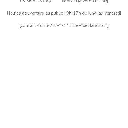
05 56 81 63 89 contact@velo-cite.org
Heures d’ouverture au public : 9h-17h du lundi au vendredi
[contact-form-7 id=”71″ title=”declaration”]