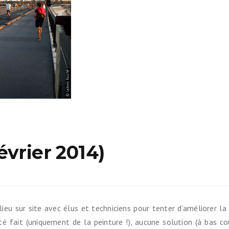
Ils nous soutiennent
Analyse de campagne
Bilan d’étape du Plaidoyer
2020>2025
achat de votre
aux Métropole !
 par TBM
évrier 2014)
cyclistes
u non)
ieu sur site avec élus et techniciens pour tenter d’améliorer la
runter un vélo
é fait (uniquement de la peinture !), aucune solution (à bas co