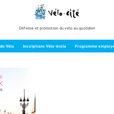
Défense et promotion du vélo au quotidien
du Vélo
Inscriptions Vélo-école
Programme employeu
amme de l’atelier
Inscrivez-vous directement ici
Nos partenaires et cli
echniques
La démarche
Brevet Initiateur Mobilité Vélo
Vélo-Cité : partenaire
(IMV)
Employeurs Vélo”
nes du projet
Plaidoyer “La métropole à
vélo”
Remise en selle
e Bicycode
Signer la page de soutien
Scolaires
 vélo par TBM
Les candidat.e.s engagé.e.s