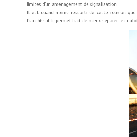
limites d’un aménagement de signalisation.
Indemnité ki
(IKV)
Il est quand même ressorti de cette réunion que l
franchissable permettrait de mieux séparer le couloi
Contre le vo
Prendre le tr
Cartes & Pl
Liste des vél
partenaires
Entretenir s
Se balader