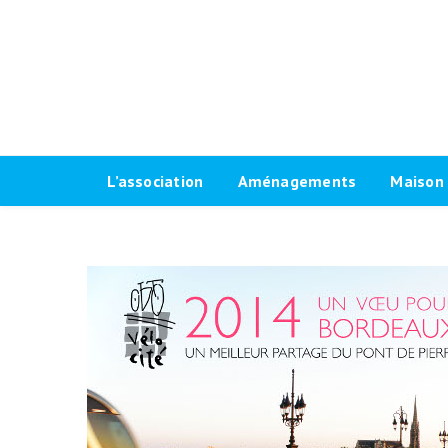
L’association
Aménagements
Maison 
Historique
Plaidoyer 2026-2032
Le progr
Antennes locales
Plaidoyer 2020-2026
Fiches t
Agenda Vélo-Cité Bordeaux
Formations aménagements
Les raci
cyclables
Bulletin
Marquag
Pour une grande vélorue
Conseil d’administration
Prêt de
bordelaise