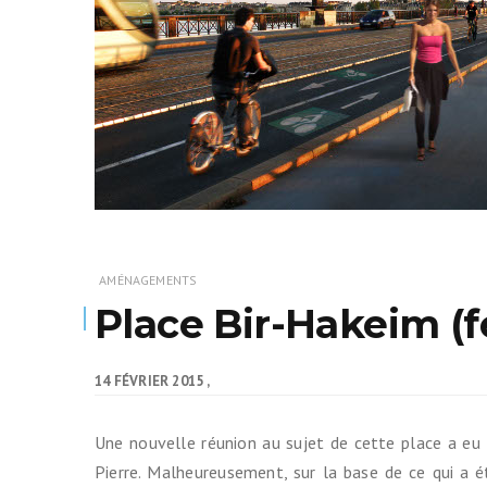
Assemblée Générale du 31
Pour signaler un problème : la
mars 2026, au Marché des
cyclofiche !
Douves, Bordeaux
Nos partenaires
Statuts et rapports d’activité
Vélo pratique
Aides pour l’
vélo à Borde
Prêt de vélo
AMÉNAGEMENTS
Place Bir-Hakeim (f
Conseils aux 
débutants (o
14 FÉVRIER 2015
Se garer
Une nouvelle réunion au sujet de cette place a eu l
Louer ou emp
Pierre. Malheureusement, sur la base de ce qui a ét