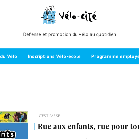
Défense et promotion du vélo au quotidien
du Vélo
Inscriptions Vélo-école
Programme employeu
amme de l’atelier
Inscrivez-vous directement ici
Nos partenaires et cli
echniques
La démarche
Brevet Initiateur Mobilité Vélo
Vélo-Cité : partenaire
(IMV)
Employeurs Vélo”
nes du projet
Plaidoyer “La métropole à
vélo”
Remise en selle
e Bicycode
C'EST PASSÉ
Signer la page de soutien
Scolaires
Rue aux enfants, rue pour t
 vélo par TBM
Les candidat.e.s engagé.e.s