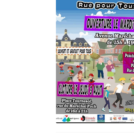
Assemblée Générale du 31
Pour signaler un problème : la
mars 2026, au Marché des
cyclofiche !
Douves, Bordeaux
Nos partenaires
Statuts et rapports d’activité
Vélo pratique
Aides pour l’
vélo à Borde
Prêt de vélo
Conseils aux 
débutants (o
Se garer
Louer ou emp