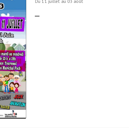
Du 11 juillet au 03 août
Ils nous soutiennent
LIRE LA SUITE
Analyse de campagne
Bilan d’étape du Plaidoyer
2020>2025
achat de votre
aux Métropole !
 par TBM
cyclistes
u non)
runter un vélo