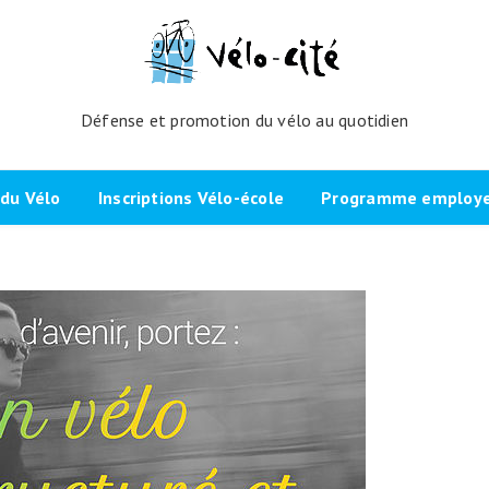
Défense et promotion du vélo au quotidien
du Vélo
Inscriptions Vélo-école
Programme employeu
amme de l’atelier
Inscrivez-vous directement ici
Nos partenaires et cli
echniques
La démarche
Brevet Initiateur Mobilité Vélo
Vélo-Cité : partenaire
(IMV)
Employeurs Vélo”
nes du projet
Plaidoyer “La métropole à
vélo”
Remise en selle
e Bicycode
Signer la page de soutien
Scolaires
 vélo par TBM
Les candidat.e.s engagé.e.s