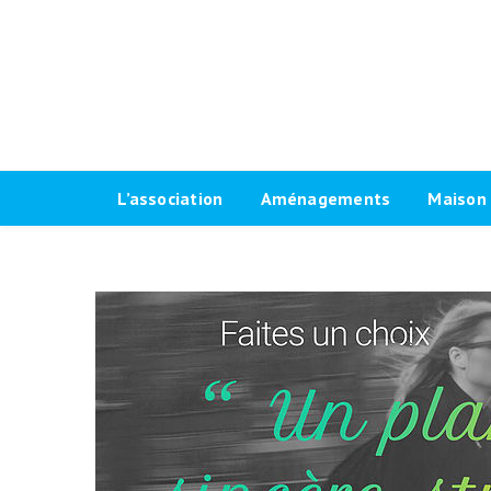
L’association
Aménagements
Maison 
Historique
Plaidoyer 2026-2032
Le progr
Antennes locales
Plaidoyer 2020-2026
Fiches t
Agenda Vélo-Cité Bordeaux
Formations aménagements
Les raci
cyclables
Bulletin
Marquag
Pour une grande vélorue
Conseil d’administration
Prêt de
bordelaise