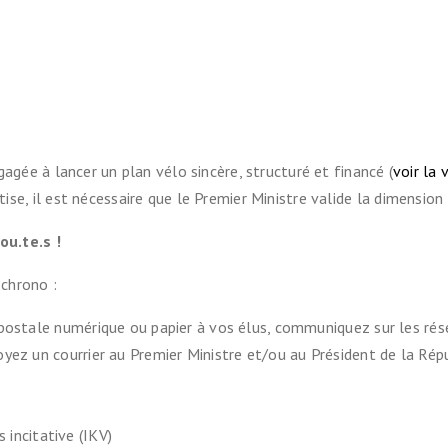
lométrique vélo
l
ain avec son vélo
agée à lancer un plan vélo sincère, structuré et financé (
voir la 
ans
se, il est nécessaire que le Premier Ministre valide la dimension
ocistes
ou.te.s !
chrono :
on vélo
postale numérique ou papier à vos élus, communiquez sur les ré
yez un courrier au Premier Ministre et/ou au Président de la Rép
 incitative (IKV)