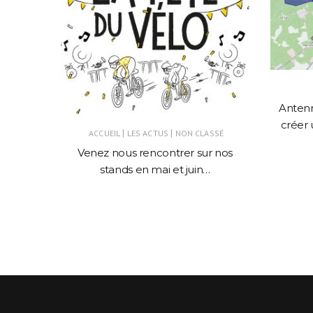
ARTI !
Antenn
créer 
|
|
ACCUEIL
LES ACTUS
NON CLASSÉ
Venez nous rencontrer sur nos
stands en mai et juin…