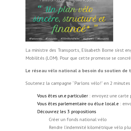
Indemnité ki
(IKV)
Contre le vo
Prendre le tr
La ministre des Transports, Elisabeth Borne s’est eng
Cartes & Pl
Mobilités (LOM). Pour que cette promesse se concréti
Liste des vél
partenaires
Le réseau vélo national a besoin du soutien de t
Soutenez la campagne “Parlons vélo!” en 2 minutes 
Entretenir s
Vous êtes un.e particulier
: envoyez une carte 
Se balader
Vous êtes parlementaire ou élu.e local.e
: envo
Découvrez les 3 propositions
Créer un fonds national vélo
Rendre l’indemnité kilométrique vélo plus