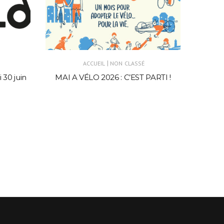
|
ACCUEIL
NON CLASSÉ
 30 juin
MAI A VÉLO 2026 : C’EST PARTI !
AC
Vene