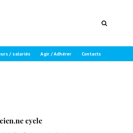
rs / salariés
Agir / Adhérer
Contacts
ents
Adhérer / Réadhérer
 du “Label
Inscription newsletter
Devenir bénévole
Inscript
Recrutement
cien.ne cycle
Mentions légales