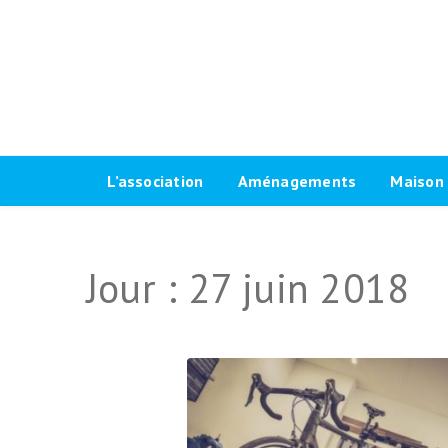
L’association
Aménagements
Maison 
Historique
Plaidoyer 2026-2032
Le progr
Jour :
27 juin 2018
Antennes locales
Plaidoyer 2020-2026
Fiches t
Agenda Vélo-Cité Bordeaux
Formations aménagements
Les raci
cyclables
Bulletin
Marquag
Pour une grande vélorue
Conseil d’administration
Prêt de
bordelaise