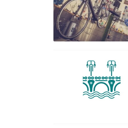
Assemblée Générale du 31
Pour signaler un problème : la
mars 2026, au Marché des
cyclofiche !
Douves, Bordeaux
Nos partenaires
Statuts et rapports d’activité
Vélo pratique
Aides pour l’
vélo à Borde
Prêt de vélo
Conseils aux 
débutants (o
Se garer
Louer ou emp