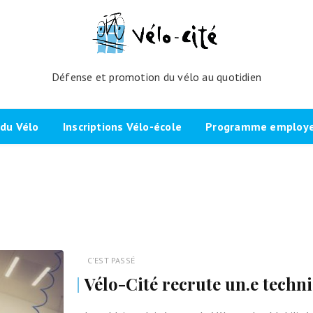
Défense et promotion du vélo au quotidien
du Vélo
Inscriptions Vélo-école
Programme employeu
amme de l’atelier
Inscrivez-vous directement ici
Nos partenaires et cli
echniques
La démarche
Brevet Initiateur Mobilité Vélo
Vélo-Cité : partenaire
(IMV)
Employeurs Vélo”
nes du projet
Plaidoyer “La métropole à
vélo”
Remise en selle
e Bicycode
C'EST PASSÉ
Signer la page de soutien
Scolaires
Vélo-Cité recrute un.e techni
 vélo par TBM
Les candidat.e.s engagé.e.s