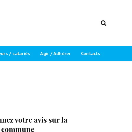
rs / salariés
Agir / Adhérer
Contacts
ents
Adhérer / Réadhérer
 du “Label
Inscription newsletter
Devenir bénévole
Inscript
Recrutement
nez votre avis sur la
Mentions légales
re commune