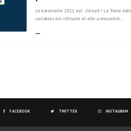
Ils nous soutiennent
Le baromètre 2021 est clôturé ! La 3ème éditi
cyclables est clôturée et elle a rencontré…
Analyse de campagne
LIRE LA SUITE
Bilan d’étape du Plaidoyer
2020>2025
achat de votre
aux Métropole !
 par TBM
cyclistes
u non)
FACEBOOK
TWITTER
INSTAGRAM
runter un vélo