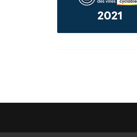
Assemblée Générale du 31
Pour signaler un problème : la
mars 2026, au Marché des
cyclofiche !
Douves, Bordeaux
Nos partenaires
Statuts et rapports d’activité
Vélo pratique
Aides pour l’
vélo à Borde
Prêt de vélo
Conseils aux 
débutants (o
Se garer
Louer ou emp