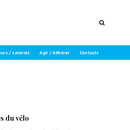
rs / salariés
Agir / Adhérer
Contacts
ents
Adhérer / Réadhérer
 du “Label
Inscription newsletter
Devenir bénévole
Inscript
Recrutement
s du vélo
Mentions légales