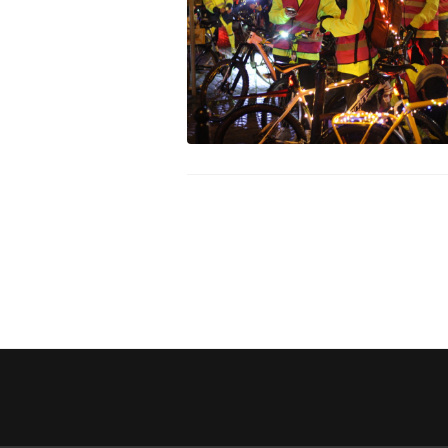
Assemblée Générale du 31
Pour signaler un problème : la
mars 2026, au Marché des
cyclofiche !
Douves, Bordeaux
Nos partenaires
Statuts et rapports d’activité
Vélo pratique
Aides pour l’
vélo à Borde
Prêt de vélo
Conseils aux 
débutants (o
Se garer
Louer ou emp