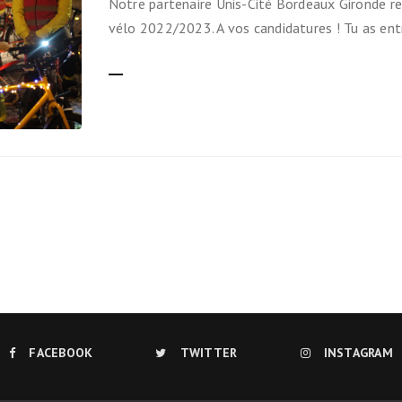
Notre partenaire Unis-Cité Bordeaux Gironde r
Ils nous soutiennent
vélo 2022/2023. A vos candidatures ! Tu as en
Analyse de campagne
LIRE LA SUITE
Bilan d’étape du Plaidoyer
2020>2025
achat de votre
aux Métropole !
 par TBM
cyclistes
u non)
FACEBOOK
TWITTER
INSTAGRAM
runter un vélo