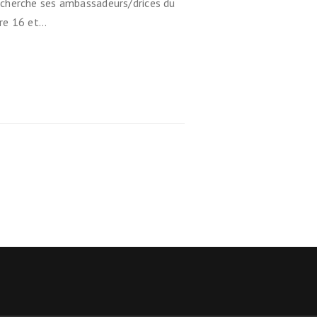
echerche ses ambassadeurs/drices du
tre 16 et…