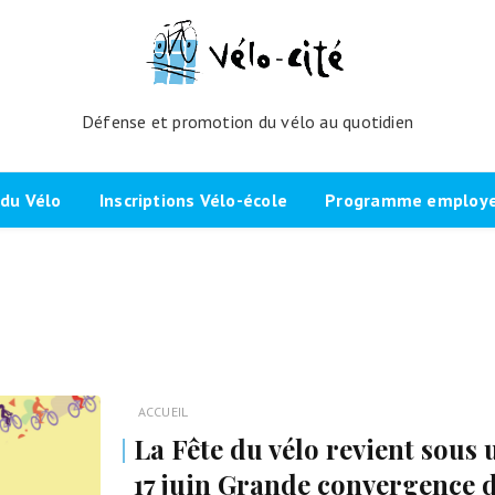
Défense et promotion du vélo au quotidien
du Vélo
Inscriptions Vélo-école
Programme employeu
amme de l’atelier
Inscrivez-vous directement ici
Nos partenaires et cli
echniques
La démarche
Brevet Initiateur Mobilité Vélo
Vélo-Cité : partenaire
(IMV)
Employeurs Vélo”
nes du projet
Plaidoyer “La métropole à
vélo”
Remise en selle
e Bicycode
ACCUEIL
Signer la page de soutien
Scolaires
La Fête du vélo revient sous
 vélo par TBM
Les candidat.e.s engagé.e.s
17 juin Grande convergence 