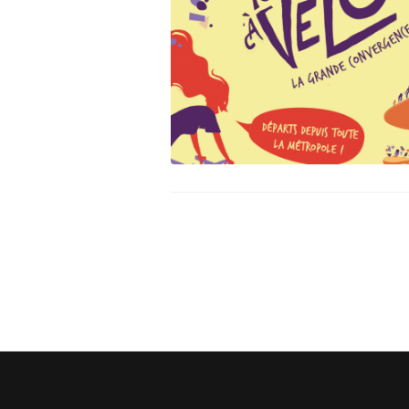
Assemblée Générale du 31
Pour signaler un problème : la
mars 2026, au Marché des
cyclofiche !
Douves, Bordeaux
Nos partenaires
Statuts et rapports d’activité
Vélo pratique
Aides pour l’
vélo à Borde
Prêt de vélo
Conseils aux 
débutants (o
Se garer
Louer ou emp