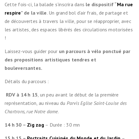
Cette fois-ci, la balade s’inscrira dans
le
dispositif “
Ma rue
respire
” de la ville
. Un grand bol d’air frais, de partage et
de découvertes à travers la ville, pour se réapproprier, avec
les artistes, des espaces libérés des circulations motorisées
!
Laissez-vous guider pour
un parcours à vélo ponctué par
des propositions artistiques tendres et
bouleversantes.
Détails du parcours :
RDV à 14 h 15
, un peu avant le début de la première
représentation, au niveau du
Parvis Eglise Saint-Louise des
Chartrons, rue Notre dame
.
14 h 30 –
Zig zag
– Durée : 30 mn
15 h 15 –
Portraits Cuisinés du Monde et du Jardin
–