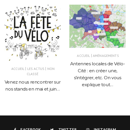
|
ACCUEIL
AMÉNAGEMENTS
Antennes locales de Vélo-
|
|
ACCUEIL
LES ACTUS
NON
Cité : en créer une,
CLASSÉ
s’intégrer, etc. On vous
Venez nous rencontrer sur
explique tout…
nos stands en mai et juin…
FACEBOOK
TWITTER
INSTAGRAM