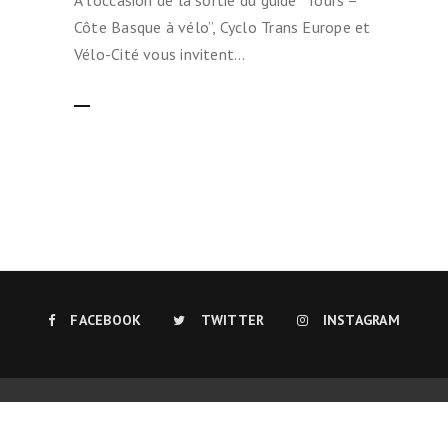
À l’occasion de la sortie du guide “Tours –
Côte Basque à vélo”, Cyclo Trans Europe et
Vélo-Cité vous invitent…
LIRE LA SUITE
FACEBOOK
TWITTER
INSTAGRAM
Mentions légales