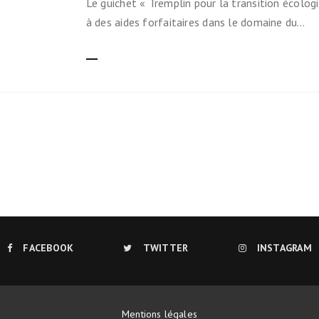
Le guichet « Tremplin pour la transition écolo
Ils nous soutiennent
à des aides forfaitaires dans le domaine du…
Analyse de campagne
LIRE LA SUITE
Bilan d’étape du Plaidoyer
2020>2025
achat de votre
aux Métropole !
 par TBM
cyclistes
u non)
FACEBOOK
TWITTER
INSTAGRAM
runter un vélo
Mentions légales