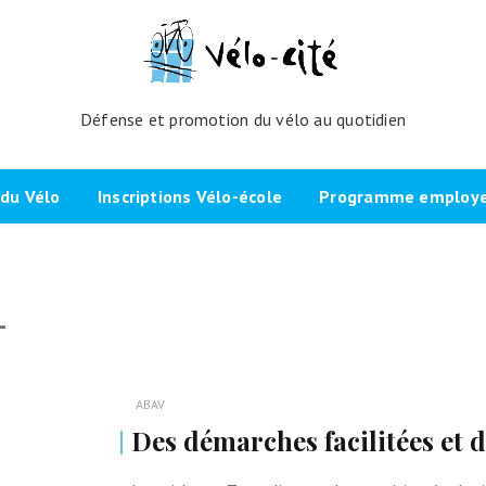
Défense et promotion du vélo au quotidien
du Vélo
Inscriptions Vélo-école
Programme employeu
amme de l’atelier
Inscrivez-vous directement ici
Nos partenaires et cli
1
echniques
La démarche
Brevet Initiateur Mobilité Vélo
Vélo-Cité : partenaire
(IMV)
Employeurs Vélo”
nes du projet
Plaidoyer “La métropole à
vélo”
Remise en selle
e Bicycode
ABAV
Signer la page de soutien
Scolaires
Des démarches facilitées et d
 vélo par TBM
Les candidat.e.s engagé.e.s