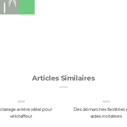
Articles Similaires
ABAV
ABAV
lairage arrière idéal pour
Des démarches facilitées 
vélotaffeur
aides incitatives