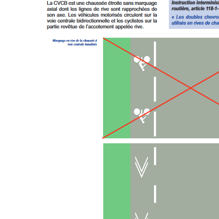
Indemnité ki
(IKV)
Contre le vo
Prendre le tr
Cartes & Pl
Liste des vél
partenaires
Entretenir s
Se balader