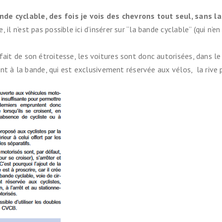
Ils nous soutiennent
de cyclable, des fois je vois des chevrons tout seul, sans la
il n’est pas possible ici d’insérer sur “la bande cyclable” (qui n’
Analyse de campagne
fait de son étroitesse, les voitures sont donc autorisées, dans le
Bilan d’étape du Plaidoyer
ment à la bande, qui est exclusivement réservée aux vélos, la rive
2020>2025
achat de votre
aux Métropole !
 par TBM
cyclistes
u non)
runter un vélo