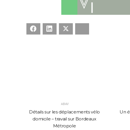
Facebook
LinkedIn
X
Bluesky
ABAV
nnées
Détails sur les déplacements vélo
Un éc
domicile – travail sur Bordeaux
Métropole