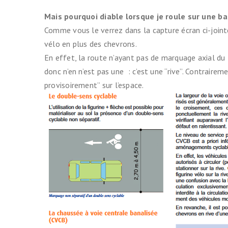
Assemblée Générale du 31
Pour signaler un problème : la
mars 2026, au Marché des
Mais pourquoi diable lorsque je roule sur une ban
cyclofiche !
Douves, Bordeaux
Comme vous le verrez dans la capture écran ci-jointe, 
vélo en plus des chevrons.
Nos partenaires
En effet, la route n’ayant pas de marquage axial du 
donc n’en n’est pas une : c’est une “rive”. Contraire
Statuts et rapports d’activité
provisoirement” sur l’espace.
Vélo pratique
Aides pour l’
vélo à Borde
Prêt de vélo
Conseils aux 
débutants (o
Se garer
Louer ou emp