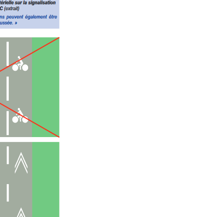
lométrique vélo
l
ain avec son vélo
ans
ocistes
on vélo