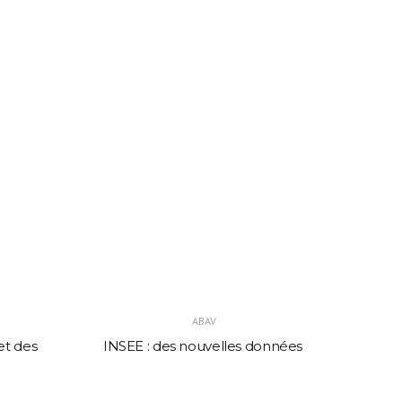
ABAV
et des
INSEE : des nouvelles données
Détai
domi