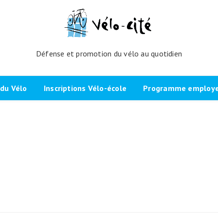
Défense et promotion du vélo au quotidien
du Vélo
Inscriptions Vélo-école
Programme employeu
amme de l’atelier
Inscrivez-vous directement ici
Nos partenaires et cli
echniques
La démarche
Brevet Initiateur Mobilité Vélo
Vélo-Cité : partenaire
(IMV)
Employeurs Vélo”
nes du projet
Plaidoyer “La métropole à
vélo”
Remise en selle
n
e Bicycode
Signer la page de soutien
Scolaires
 vélo par TBM
Les candidat.e.s engagé.e.s