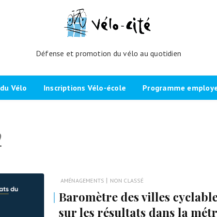
Défense et promotion du vélo au quotidien
du Vélo
Inscriptions Vélo-école
Programme employeu
amme de l’atelier
Inscrivez-vous directement ici
Nos partenaires et cli
2
echniques
La démarche
Brevet Initiateur Mobilité Vélo
Vélo-Cité : partenaire
(IMV)
Employeurs Vélo”
nes du projet
Plaidoyer “La métropole à
vélo”
Remise en selle
e Bicycode
|
AMÉNAGEMENTS
NON CLASSÉ
Signer la page de soutien
Scolaires
Baromètre des villes cyclable
 vélo par TBM
Les candidat.e.s engagé.e.s
sur les résultats dans la mét