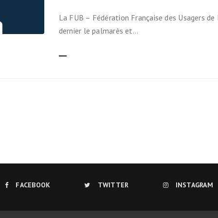
Ils nous soutiennent
La FUB – Fédération Française des Usagers de la
dernier le palmarès et…
Analyse de campagne
LIRE LA SUITE
Bilan d’étape du Plaidoyer
2020>2025
achat de votre
aux Métropole !
 par TBM
cyclistes
u non)
FACEBOOK
TWITTER
INSTAGRAM
runter un vélo