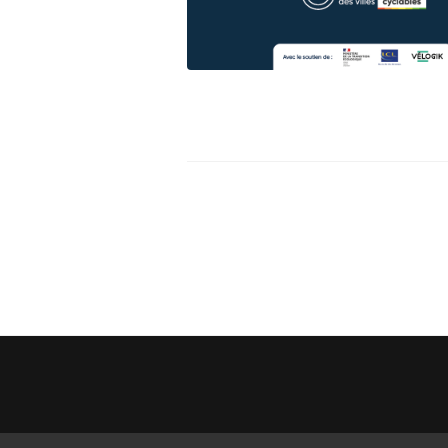
Assemblée Générale du 31
Pour signaler un problème : la
mars 2026, au Marché des
cyclofiche !
Douves, Bordeaux
Nos partenaires
Statuts et rapports d’activité
Vélo pratique
Aides pour l’
vélo à Borde
Prêt de vélo
Conseils aux 
débutants (o
Se garer
Louer ou emp