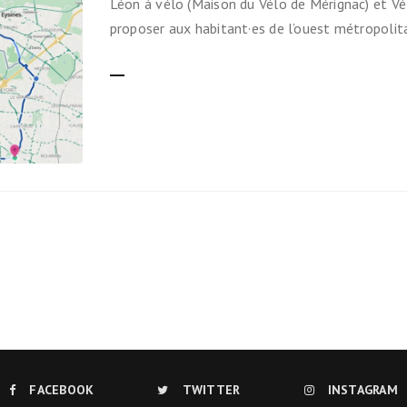
Léon à vélo (Maison du Vélo de Mérignac) et Vé
Ils nous soutiennent
proposer aux habitant·es de l’ouest métropolit
Analyse de campagne
LIRE LA SUITE
Bilan d’étape du Plaidoyer
2020>2025
achat de votre
aux Métropole !
 par TBM
cyclistes
u non)
runter un vélo
FACEBOOK
TWITTER
INSTAGRAM