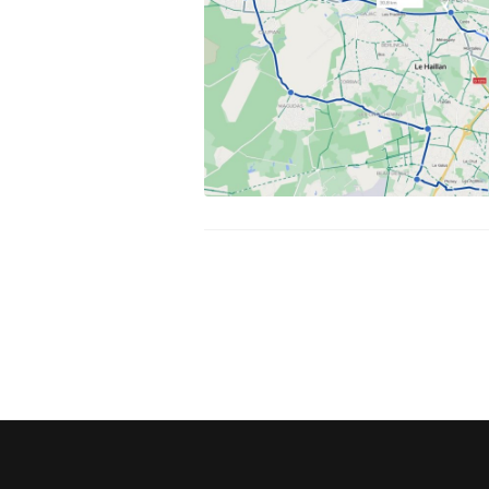
Assemblée Générale du 31
Pour signaler un problème : la
mars 2026, au Marché des
cyclofiche !
Douves, Bordeaux
Nos partenaires
Statuts et rapports d’activité
Vélo pratique
Aides pour l’
vélo à Borde
Prêt de vélo
Conseils aux 
débutants (o
Se garer
Louer ou emp