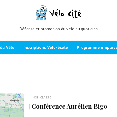
Défense et promotion du vélo au quotidien
du Vélo
Inscriptions Vélo-école
Programme employeu
amme de l’atelier
Inscrivez-vous directement ici
Nos partenaires et cli
echniques
La démarche
Brevet Initiateur Mobilité Vélo
Vélo-Cité : partenaire
(IMV)
Employeurs Vélo”
nes du projet
Plaidoyer “La métropole à
vélo”
Remise en selle
e Bicycode
NON CLASSÉ
Signer la page de soutien
Scolaires
Conférence Aurélien Bigo
 vélo par TBM
Les candidat.e.s engagé.e.s