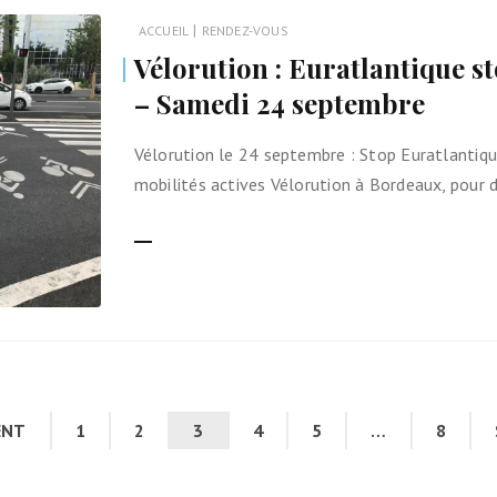
|
ACCUEIL
RENDEZ-VOUS
Vélorution : Euratlantique s
– Samedi 24 septembre
Vélorution le 24 septembre : Stop Euratlantiqu
mobilités actives Vélorution à Bordeaux, pour 
LIRE LA SUITE
ENT
1
2
3
4
5
…
8