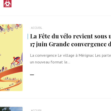
lométrique vélo
l
ACCUEIL
ain avec son vélo
La Fête du vélo revient sous
17 juin Grande convergence 
ans
ocistes
La convergence Le village à Mérignac Les part
un nouveau format le…
on vélo
LIRE LA SUITE
ACCUEIL