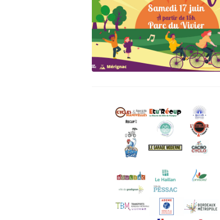
Assemblée Générale du 31
Pour signaler un problème : la
mars 2026, au Marché des
cyclofiche !
Douves, Bordeaux
Nos partenaires
Statuts et rapports d’activité
Vélo pratique
Aides pour l’
vélo à Borde
Prêt de vélo
Conseils aux 
débutants (o
Se garer
Louer ou emp