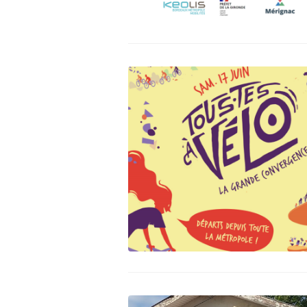
Indemnité ki
(IKV)
Contre le vo
Prendre le tr
Cartes & Pl
Liste des vél
partenaires
Entretenir s
Se balader