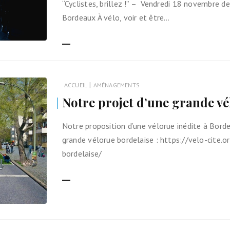
“Cyclistes, brillez !” – Vendredi 18 novembre d
Bordeaux À vélo, voir et être…
LIRE LA SUITE
|
ACCUEIL
AMÉNAGEMENTS
Notre projet d’une grande v
Notre proposition d’une vélorue inédite à Bord
grande vélorue bordelaise : https://velo-cite.
bordelaise/
LIRE LA SUITE