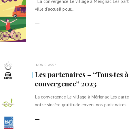
La convergence Le village à Mérignac Les part
Ils nous soutiennent
ville d’accueil pour…
Analyse de campagne
LIRE LA SUITE
Bilan d’étape du Plaidoyer
2020>2025
achat de votre
aux Métropole !
NON CLASSÉ
Les partenaires – “Tous·tes à
 par TBM
convergence” 2023
cyclistes
u non)
La convergence Le village à Mérignac Les par
notre sincère gratitude envers nos partenaires
LIRE LA SUITE
runter un vélo