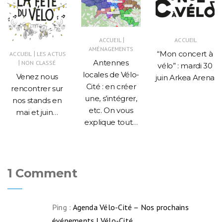
|
ACCUEIL
ACCUEIL
AMÉNAGEMENTS
“Mon concert à
|
ACCUEIL
LES ACTUS
Antennes
|
NON CLASSÉ
vélo” : mardi 30
locales de Vélo-
Venez nous
juin Arkea Arena
Cité : en créer
rencontrer sur
une, s’intégrer,
nos stands en
etc. On vous
mai et juin…
explique tout…
1 Comment
Ping :
Agenda Vélo-Cité – Nos prochains
événements | Vélo-Cité