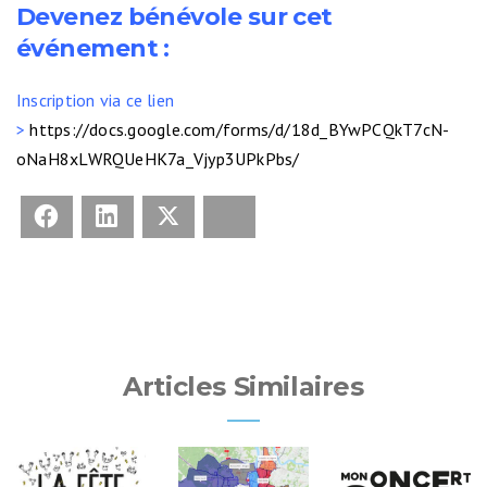
Devenez bénévole sur cet
événement :
Inscription via ce lien
>
https://docs.google.com/forms/d/18d_BYwPCQkT7cN-
oNaH8xLWRQUeHK7a_Vjyp3UPkPbs/
Facebook
LinkedIn
X
Bluesky
Articles Similaires