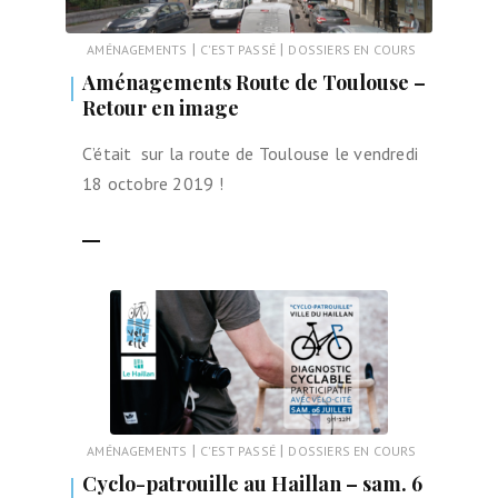
|
|
AMÉNAGEMENTS
C'EST PASSÉ
DOSSIERS EN COURS
Aménagements Route de Toulouse –
Retour en image
C’était sur la route de Toulouse le vendredi
18 octobre 2019 !
LIRE LA SUITE
|
|
AMÉNAGEMENTS
C'EST PASSÉ
DOSSIERS EN COURS
Cyclo-patrouille au Haillan – sam. 6