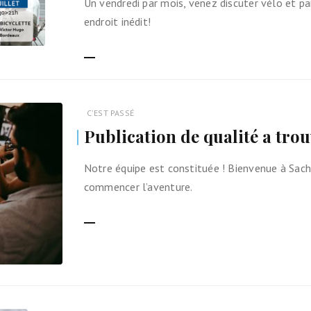
Un vendredi par mois, venez discuter vélo et p
Ils nous soutiennent
endroit inédit!
Analyse de campagne
LIRE LA SUITE
Bilan d’étape du Plaidoyer
2020>2025
C'EST PASSÉ
achat de votre
Publication de qualité a tro
aux Métropole !
Notre équipe est constituée ! Bienvenue à Sach
 par TBM
commencer l’aventure.
cyclistes
LIRE LA SUITE
u non)
runter un vélo