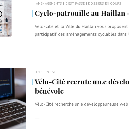
|
|
lométrique vélo
AMÉNAGEMENTS
C'EST PASSÉ
DOSSIERS EN COURS
Cyclo-patrouille au Haillan –
l
Vélo-Cité et la Ville du Haillan vous proposent 
participatif des aménagements cyclables dans
ain avec son vélo
LIRE LA SUITE
ans
ocistes
C'EST PASSÉ
Vélo-Cité recrute un.e déve
on vélo
bénévole
Vélo-Cité recherche un.e développeur.euse web
LIRE LA SUITE