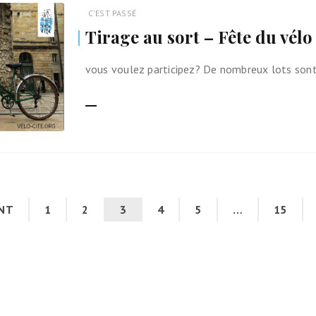
C'EST PASSÉ
Tirage au sort – Fête du vél
vous voulez participez? De nombreux lots sont
LIRE LA SUITE
NT
1
2
3
4
5
…
15