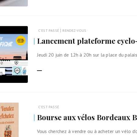
|
C'EST PASSÉ
RENDEZ-VOUS
Lancement plateforme cyclo-
Jeudi 20 juin de 12h à 20h sur la place du palai
LIRE LA SUITE
C'EST PASSÉ
Bourse aux vélos Bordeaux Bas
Vous cherchez à vendre ou à acheter un vélo d’