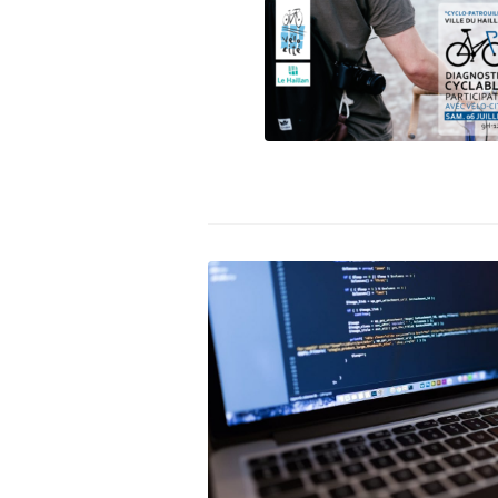
Indemnité ki
(IKV)
Contre le vo
Prendre le tr
Cartes & Pl
Liste des vél
partenaires
Entretenir s
Se balader