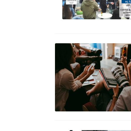
Assemblée Générale du 31
Pour signaler un problème : la
mars 2026, au Marché des
cyclofiche !
Douves, Bordeaux
Nos partenaires
Statuts et rapports d’activité
Vélo pratique
Aides pour l’
vélo à Borde
Prêt de vélo
Conseils aux 
débutants (o
Se garer
Louer ou emp